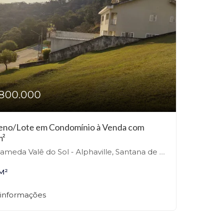
800.000
eno/Lote em Condomínio à Venda com
m²
meda Valê do Sol - Alphaville, Santana de Parnaíba-SP
M²
 informações