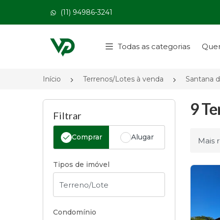
(11) 94986-3241
Página inicial
Todas as categorias
Que
Início
Terrenos/Lotes à venda
Santana d
9 Te
Filtrar
Comprar
Alugar
Ordena
Tipos de imóvel
Condomínio