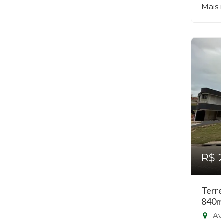
Mais
R$ 
Terr
840m
Ave