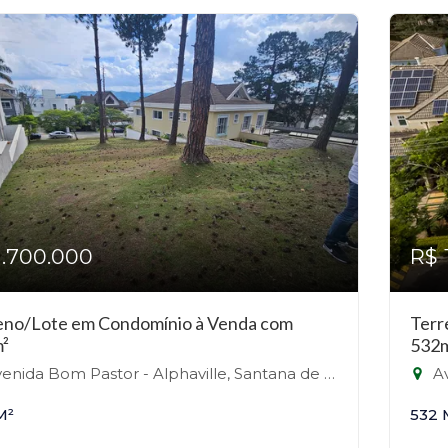
1.700.000
R$ 
eno/Lote em Condomínio à Venda com
Terr
²
532
nida Bom Pastor - Alphaville, Santana de Parnaíba-SP
Av. Y
M²
532 