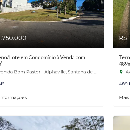
1.750.000
R$ 
eno/Lote em Condomínio à Venda com
Terr
²
489
nida Bom Pastor - Alphaville, Santana de Parnaíba-SP
Ave
M²
489 
 informações
Mais