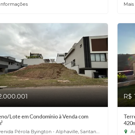
 informações
Mais
2.000.001
R$ 
eno/Lote em Condomínio à Venda com
Terr
²
420
nida Pérola Byington - Alphaville, Santana de Parnaíba-SP
Ave