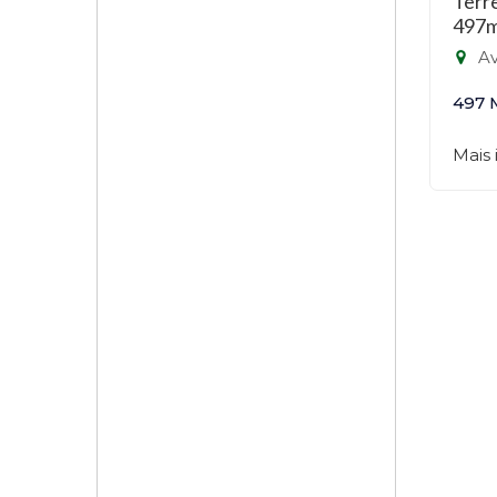
Terr
497m
Av.
497 
Mais