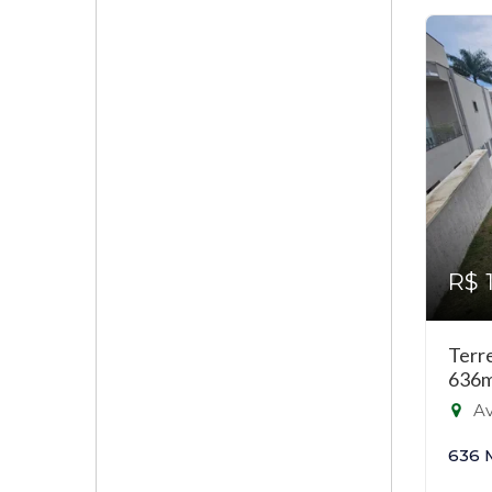
R$ 
Terr
636m
Ave
636 