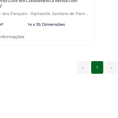
eno/Lote em Condomínio à Venda com
²
 dos Parques - Alphaville, Santana de Parnaíba-SP
M²
14 x 35 Dimensões
 informações
‹
1
›