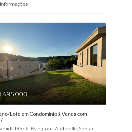
 informações
1.495.000
eno/Lote em Condomínio à Venda com
m²
nida Pérola Byington - Alphaville, Santana de Parnaíba-SP