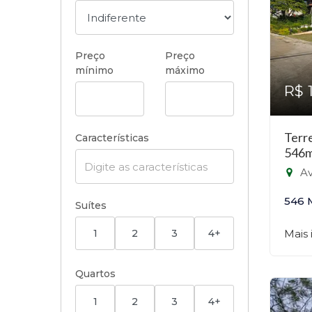
Preço
Preço
mínimo
máximo
R$ 
Terr
Características
546m
Ave
546 
Suítes
1
2
3
4+
Mais
Quartos
1
2
3
4+