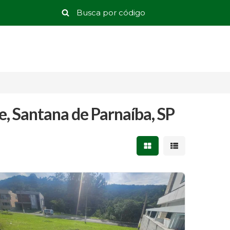
e, Santana de Parnaíba, SP
Mostrar resultados 
Mostrar result