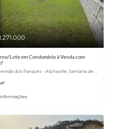
1.271.000
eno/Lote em Condomínio à Venda com
m²
nida dos Parques - Alphaville, Santana de Parnaíba-SP
M²
 informações