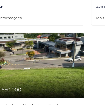
M²
420 
 informações
Mais
1.650.000