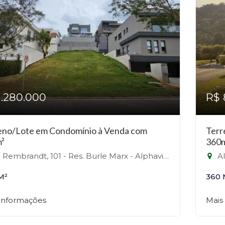
1.280.000
R$ 
eno/Lote em Condomínio à Venda com
Terr
²
360
Rembrandt, 101 - Res. Burle Marx - Alphaville, Santana de Parnaíba-SP
Ala
M²
360 
 informações
Mais