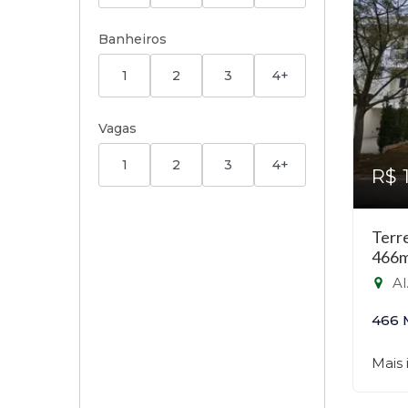
Banheiros
1
2
3
4+
Vagas
1
2
3
4+
R$ 
Terr
466m
Al. 
466 
Mais