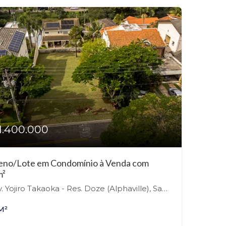
1.400.000
eno/Lote em Condomínio à Venda com
m²
ojiro Takaoka - Res. Doze (Alphaville), Santana de Parnaíba - SP - Alphaville, Santana de Parnaíba-SP
M²