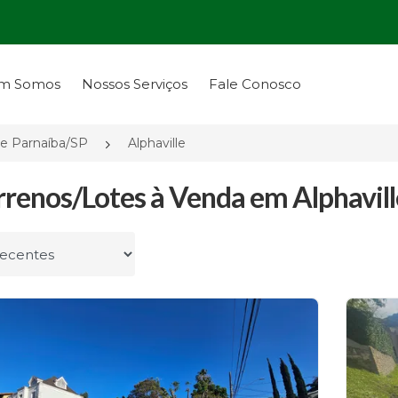
m Somos
Nossos Serviços
Fale Conosco
e Parnaíba/SP
Alphaville
rrenos/Lotes à Venda em Alphavill
r por