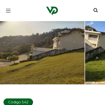
Página inicial
<
>
Código 542