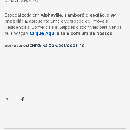
CRECI: 39844-J
Especializada em
Alphaville
,
Tamboré
e
Região
, a
VP
Imobiliária
, apresenta uma diversidade de Imóveis
Residenciais, Comerciais e Galpões disponíveis para Venda
ou Locação.
Clique Aqui
e fale com um de nossos
corretores!
CNPJ: 45.304.291/0001-40
Instagram
Facebook