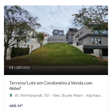
R$ 1.280.000
Terreno/Lote em Condomínio à Venda com
466m²
Al. Rembrandt, 101 - Res. Burle Marx - Alphaville, Santana de Parnaíba-SP
466 M²