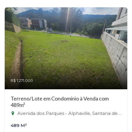
R$ 1.271.000
Terreno/Lote em Condomínio à Venda com
489m²
Avenida dos Parques - Alphaville, Santana de Parnaíba-SP
489 M²