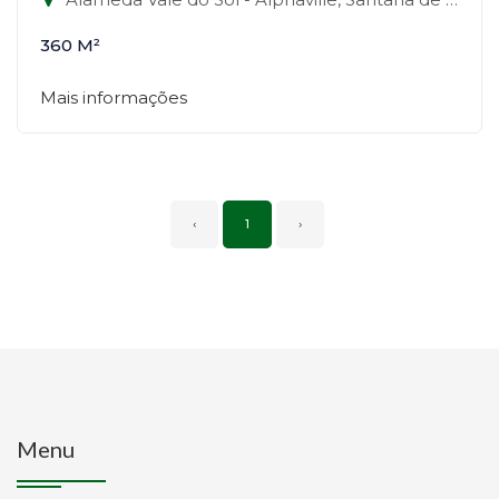
360 M²
Mais informações
‹
1
›
Menu