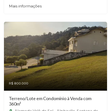
Mais informações
R$ 800.000
Terreno/Lote em Condomínio à Venda com
360m²
Alameda Valê do Sol - Alphaville, Santana de Parnaíba-SP