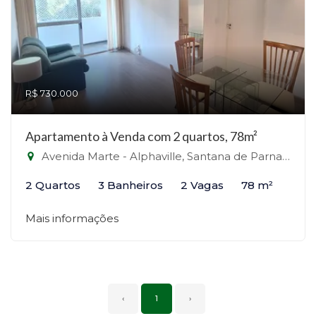
R$ 730.000
Apartamento à Venda com 2 quartos, 78m²
Avenida Marte - Alphaville, Santana de Parnaíba-SP
2 Quartos
3 Banheiros
2 Vagas
78 m²
Mais informações
‹
1
›