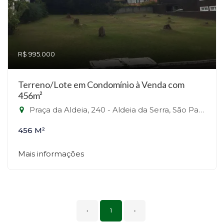
R$ 995.000
Terreno/Lote em Condomínio à Venda com
456m²
Praça da Aldeia, 240 - Aldeia da Serra, São Paulo-SP
456 M²
Mais informações
‹
1
›