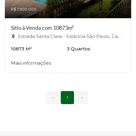
R$ 1.900.000
Sítio à Venda com 10873m²
Estrada Santa Clara - Estância São Paulo, Campo Limpo Paulista-SP
10873 M²
3 Quartos
Mais informações
‹
1
›