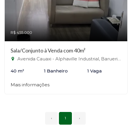
R$ 455.000
Sala/Conjunto à Venda com 40m²
Avenida Cauaxi - Alphaville Industrial, Barueri-SP
40 m²
1 Banheiro
1 Vaga
Mais informações
‹
1
›