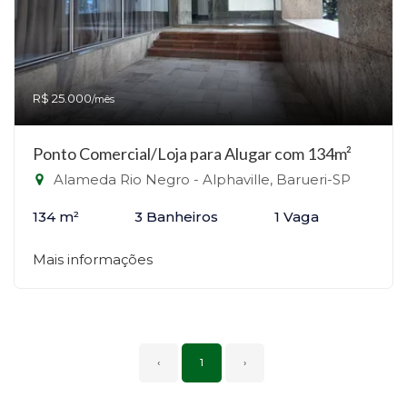
R$ 25.000
/mês
Ponto Comercial/Loja para Alugar com 134m²
Alameda Rio Negro - Alphaville, Barueri-SP
134 m²
3 Banheiros
1 Vaga
Mais informações
‹
1
›