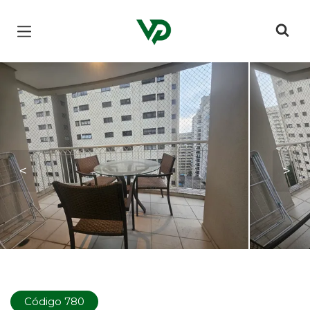
Página inicial
<
>
Código 780