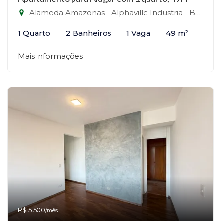
Alameda Amazonas - Alphaville Industria - Barueri - Alphaville, Barueri-SP
1 Quarto
2 Banheiros
1 Vaga
49 m²
Mais informações
R$ 5.500
/mês