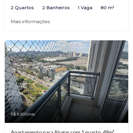
2 Quartos
2 Banheiros
1 Vaga
80 m²
Mais informações
R$ 6.500
/mês
Apartamento para Alugar com 1 quarto, 49m²