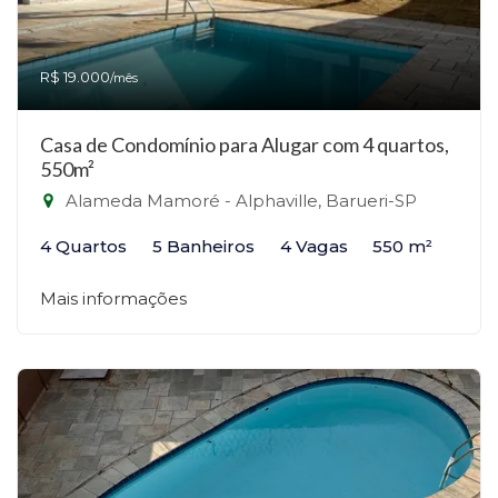
R$ 19.000
/mês
Casa de Condomínio para Alugar com 4 quartos,
550m²
Alameda Mamoré - Alphaville, Barueri-SP
4 Quartos
5 Banheiros
4 Vagas
550 m²
Mais informações