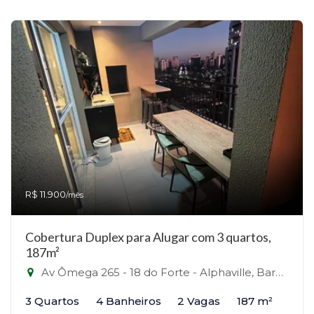
R$ 11.900
/mês
Cobertura Duplex para Alugar com 3 quartos,
187m²
Av Ômega 265 - 18 do Forte - Alphaville, Barueri - Alphaville, Barueri-SP
3 Quartos
4 Banheiros
2 Vagas
187 m²