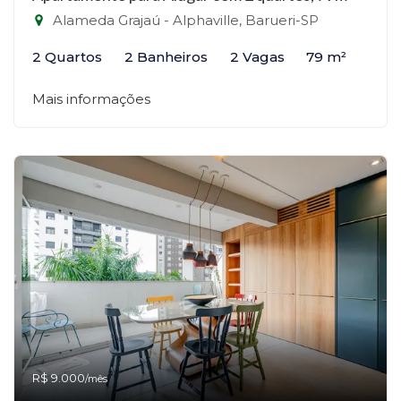
Alameda Grajaú - Alphaville, Barueri-SP
2 Quartos
2 Banheiros
2 Vagas
79 m²
Mais informações
R$ 9.000
/mês