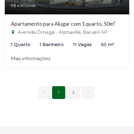
R$ 4.900
/mês
Apartamento para Alugar com 1 quarto, 50m²
Avenida Ômega - Alphaville, Barueri-SP
1 Quarto
1 Banheiro
11 Vagas
50 m²
Mais informações
‹
1
2
›