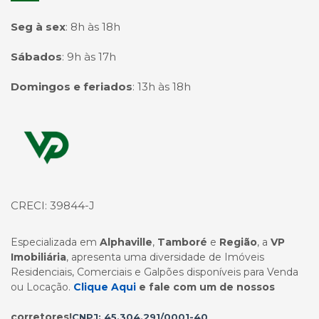
Seg à sex
:
8h às 18h
Sábados
:
9h às 17h
Domingos e feriados
:
13h às 18h
Página inicial
CRECI: 39844-J
Especializada em
Alphaville
,
Tamboré
e
Região
, a
VP
Imobiliária
, apresenta uma diversidade de Imóveis
Residenciais, Comerciais e Galpões disponíveis para Venda
ou Locação.
Clique Aqui
e fale com um de nossos
corretores!
CNPJ: 45.304.291/0001-40