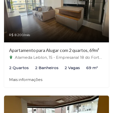
R$ 8.200
/mês
Apartamento para Alugar com 2 quartos, 69m²
Alameda Leblon, 15 - Empresarial 18 do Forte, Barueri - SP - Alphaville, Barueri-SP
2 Quartos
2 Banheiros
2 Vagas
69 m²
Mais informações