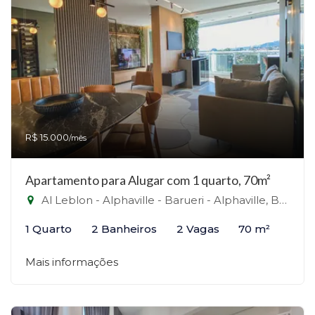
R$ 15.000
/mês
Apartamento para Alugar com 1 quarto, 70m²
Al Leblon - Alphaville - Barueri - Alphaville, Barueri-SP
1 Quarto
2 Banheiros
2 Vagas
70 m²
Mais informações