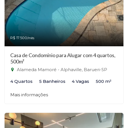
R$ 17.500
/mês
Casa de Condomínio para Alugar com 4 quartos,
500m²
Alameda Mamoré - Alphaville, Barueri-SP
4 Quartos
5 Banheiros
4 Vagas
500 m²
Mais informações