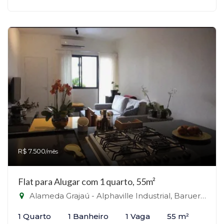
R$ 7.500
/mês
Flat para Alugar com 1 quarto, 55m²
Alameda Grajaú - Alphaville Industrial, Barueri - SP - Alphaville, Barueri-SP
1 Quarto
1 Banheiro
1 Vaga
55 m²