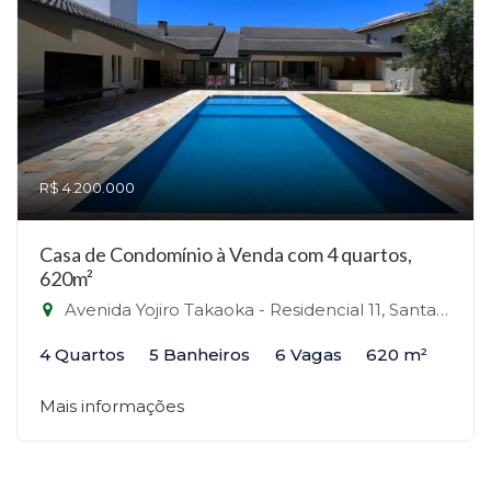
R$ 4.200.000
Casa de Condomínio à Venda com 4 quartos,
620m²
Avenida Yojiro Takaoka - Residencial 11, Santana de Parnaíba-SP
4 Quartos
5 Banheiros
6 Vagas
620 m²
Mais informações