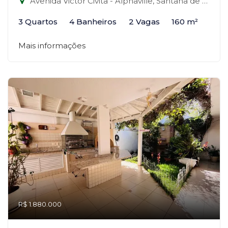
Avenida Victor Civita - Alphaville, Santana de Parnaíba-SP
3 Quartos
4 Banheiros
2 Vagas
160 m²
Mais informações
R$ 1.880.000