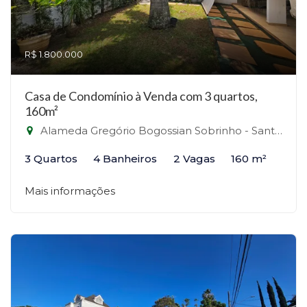
R$ 1.800.000
Casa de Condomínio à Venda com 3 quartos,
160m²
Alameda Gregório Bogossian Sobrinho - Santana de Parnaíba - SP - Alphaville, Santana de Parnaíba-SP
3 Quartos
4 Banheiros
2 Vagas
160 m²
Mais informações