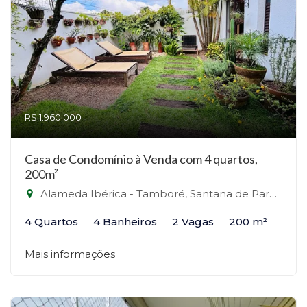
R$ 1.960.000
Casa de Condomínio à Venda com 4 quartos,
200m²
Alameda Ibérica - Tamboré, Santana de Parnaíba-SP
4 Quartos
4 Banheiros
2 Vagas
200 m²
Mais informações