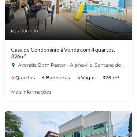
R$ 2.800.000
Casa de Condomínio à Venda com 4 quartos,
326m²
Avenida Bom Pastor - Alphaville, Santana de Parnaíba-SP
4 Quartos
4 Banheiros
4 Vagas
326 m²
Mais informações