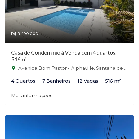
R$ 9.490.000
Casa de Condomínio à Venda com 4 quartos,
516m²
Avenida Bom Pastor - Alphaville, Santana de Parnaíba-SP
4 Quartos
7 Banheiros
12 Vagas
516 m²
Mais informações