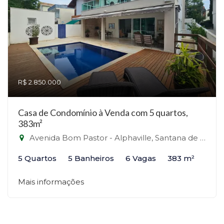
R$ 2.850.000
Casa de Condomínio à Venda com 5 quartos,
383m²
Avenida Bom Pastor - Alphaville, Santana de Parnaíba-SP
5 Quartos
5 Banheiros
6 Vagas
383 m²
Mais informações