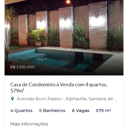
R$ 3.250.000
Casa de Condomínio à Venda com 4 quartos,
579m²
Avenida Bom Pastor - Alphaville, Santana de Parnaíba-SP
4 Quartos
5 Banheiros
6 Vagas
579 m²
Mais informações