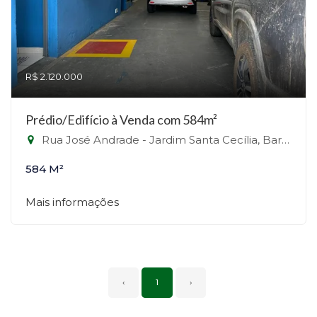
R$ 2.120.000
Prédio/Edifício à Venda com 584m²
Rua José Andrade - Jardim Santa Cecília, Barueri-SP
584 M²
Mais informações
‹
1
›