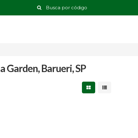
 Garden, Barueri, SP
Mostrar resultados 
Mostrar result