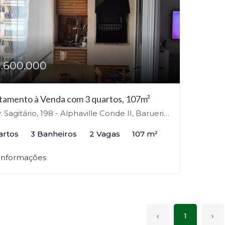
1.600.000
tamento à Venda com 3 quartos, 107m²
agitário, 198 - Alphaville Conde II, Barueri - Condomínio Alpha Garden, Barueri-SP
artos
3 Banheiros
2 Vagas
107 m²
 informações
‹
1
›