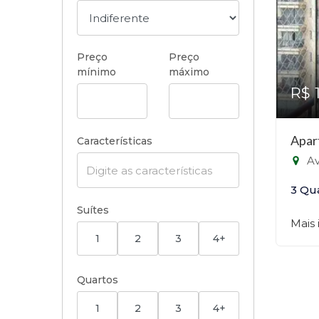
Preço
Preço
mínimo
máximo
R$ 
Apar
Características
Av. S
3 Qu
Suítes
Mais
1
2
3
4+
Quartos
1
2
3
4+