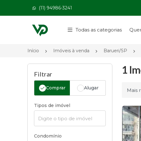
(11) 94986-3241
Página inicial
Todas as categorias
Que
Início
Imóveis à venda
Barueri/SP
1 Im
Filtrar
Comprar
Alugar
Ordena
Tipos de imóvel
Condomínio