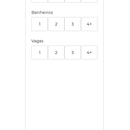
Banheiros
1
2
3
4+
Vagas
1
2
3
4+