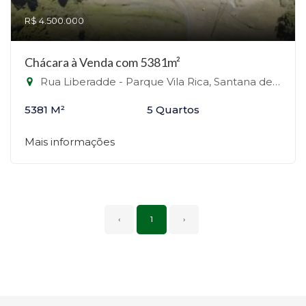
R$ 4.500.000
Chácara à Venda com 5381m²
Rua Liberadde - Parque Vila Rica, Santana de Parnaíba-SP
5381 M²
5 Quartos
Mais informações
‹
1
›