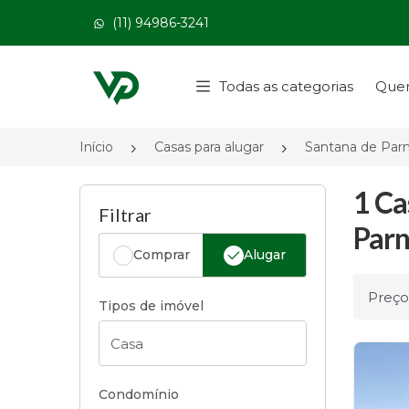
(11) 94986-3241
Página inicial
Todas as categorias
Que
Início
Casas para alugar
Santana de Par
1 Ca
Filtrar
Parn
Comprar
Alugar
Ordena
Tipos de imóvel
Condomínio