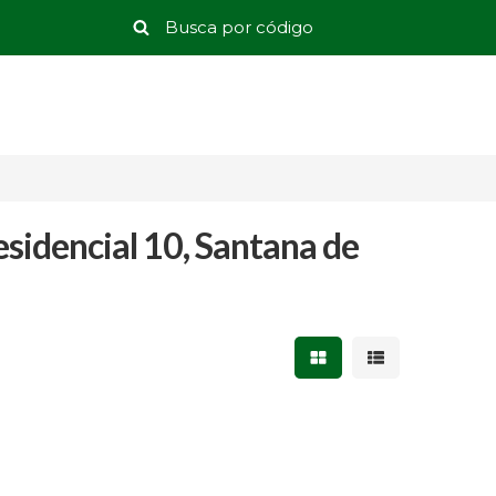
esidencial 10, Santana de
Mostrar resultados 
Mostrar result