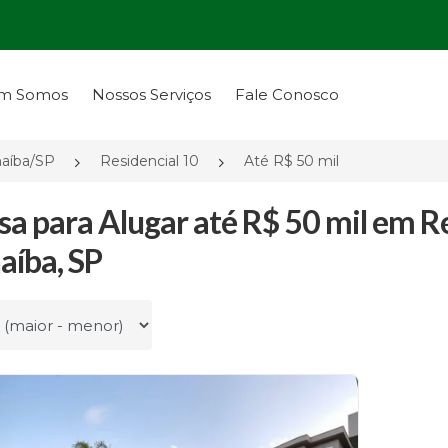
m Somos
Nossos Serviços
Fale Conosco
naíba/SP
Residencial 10
Até R$ 50 mil
sa para Alugar até R$ 50 mil em R
aíba, SP
r por