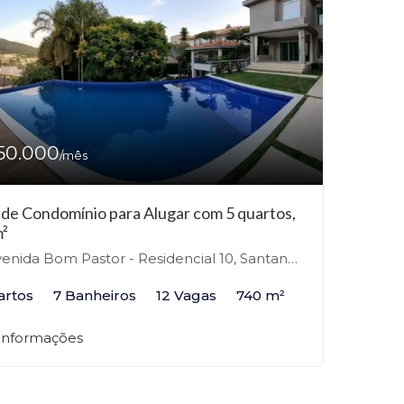
50.000
/mês
 de Condomínio para Alugar com 5 quartos,
²
nida Bom Pastor - Residencial 10, Santana de Parnaíba-SP
artos
7 Banheiros
12 Vagas
740 m²
 informações