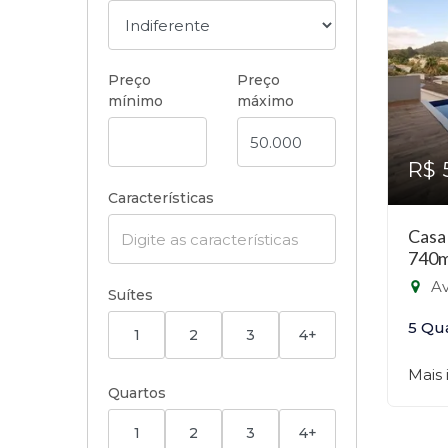
Preço
Preço
mínimo
máximo
R$ 
Características
Casa
740m
Ave
Suítes
5 Qu
1
2
3
4+
Mais
Quartos
1
2
3
4+