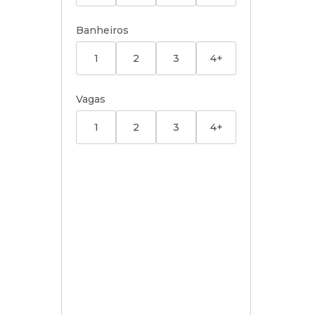
Banheiros
1
2
3
4+
Vagas
1
2
3
4+