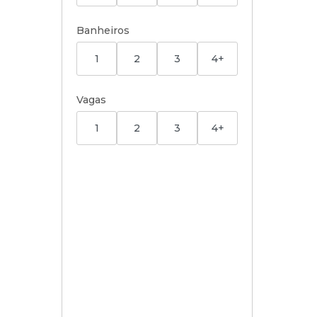
Banheiros
1
2
3
4+
Vagas
1
2
3
4+