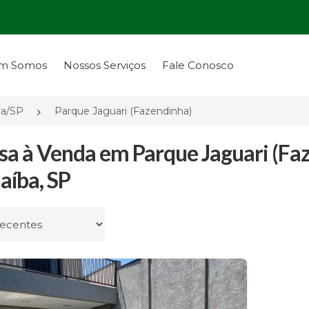
m Somos
Nossos Serviços
Fale Conosco
ba/SP
Parque Jaguari (Fazendinha)
sa à Venda em Parque Jaguari (Fa
aíba, SP
r por