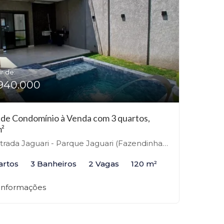
ir de:
940.000
 de Condomínio à Venda com 3 quartos,
²
ada Jaguari - Parque Jaguari (Fazendinha), Santana de Parnaíba-SP
artos
3 Banheiros
2 Vagas
120 m²
 informações