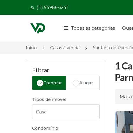
(11) 94986-3241
Página inicial
Todas as categorias
Que
Início
Casas à venda
Santana de Parnaí
1 Ca
Filtrar
Parn
Comprar
Alugar
Ordena
Tipos de imóvel
Condomínio