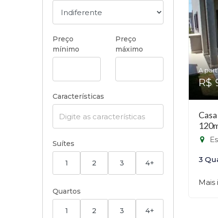
Preço
Preço
mínimo
máximo
A part
R$ 
Características
Casa
120m
Estr
Suítes
3 Qu
1
2
3
4+
Mais
Quartos
1
2
3
4+