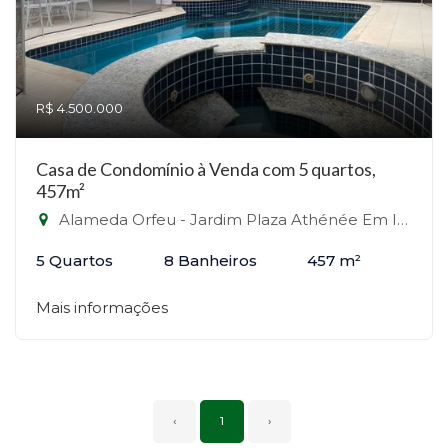
R$ 4.500.000
Casa de Condomínio à Venda com 5 quartos,
457m²
Alameda Orfeu - Jardim Plaza Athénée Em Itu, Itu-SP
5 Quartos
8 Banheiros
457 m²
Mais informações
‹
1
›