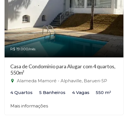
R$ 19.000
/mês
Casa de Condomínio para Alugar com 4 quartos,
550m²
Alameda Mamoré - Alphaville, Barueri-SP
4 Quartos
5 Banheiros
4 Vagas
550 m²
Mais informações