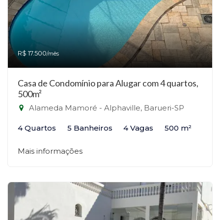
R$ 17.500
/mês
Casa de Condomínio para Alugar com 4 quartos,
500m²
Alameda Mamoré - Alphaville, Barueri-SP
4 Quartos
5 Banheiros
4 Vagas
500 m²
Mais informações