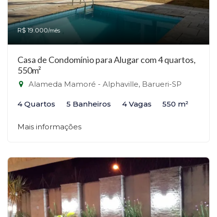
R$ 19.000
/mês
Casa de Condomínio para Alugar com 4 quartos,
550m²
Alameda Mamoré - Alphaville, Barueri-SP
4 Quartos
5 Banheiros
4 Vagas
550 m²
Mais informações