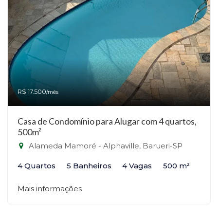
R$ 17.500
/mês
Casa de Condomínio para Alugar com 4 quartos,
500m²
Alameda Mamoré - Alphaville, Barueri-SP
4 Quartos
5 Banheiros
4 Vagas
500 m²
Mais informações