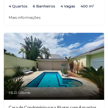
4 Quartos
6 Banheiros
4 Vagas
400 m²
Mais informações
R$ 22.000
/mês
Casa de Condomínio para Alugar com 4 quartos,