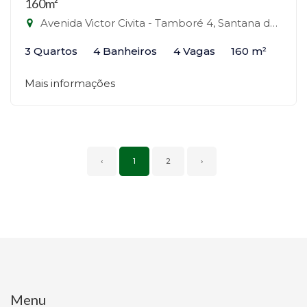
160m²
Avenida Victor Civita - Tamboré 4, Santana de Parnaíba-SP
3 Quartos
4 Banheiros
4 Vagas
160 m²
Mais informações
‹
1
2
›
Menu