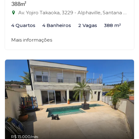
388m²
Av. Yojiro Takaoka, 3229 - Alphaville, Santana de Parnaíba-SP
4 Quartos
4 Banheiros
2 Vagas
388 m²
Mais informações
R$ 15.000
/mês