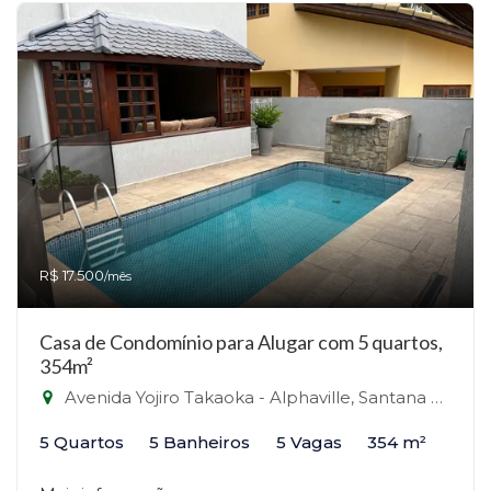
R$ 17.500
/mês
Casa de Condomínio para Alugar com 5 quartos,
354m²
Avenida Yojiro Takaoka - Alphaville, Santana de Parnaíba-SP
5 Quartos
5 Banheiros
5 Vagas
354 m²