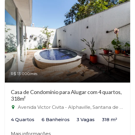
R$ 13.000
/mês
Casa de Condomínio para Alugar com 4 quartos,
318m²
Avenida Victor Civita - Alphaville, Santana de Parnaíba-SP
4 Quartos
6 Banheiros
3 Vagas
318 m²
Mais informações