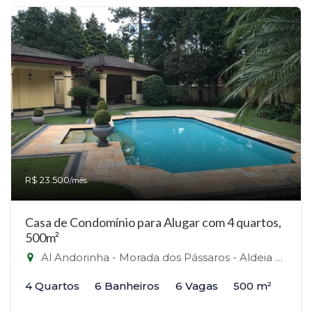
R$ 23.500
/mês
Casa de Condomínio para Alugar com 4 quartos,
500m²
Al Andorinha - Morada dos Pássaros - Aldeia da Serra - Barueri - Aldeia da Serra, Barueri-SP
4 Quartos
6 Banheiros
6 Vagas
500 m²