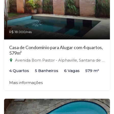
R$ 18.000
/mês
Casa de Condomínio para Alugar com 4 quartos,
579m²
Avenida Bom Pastor - Alphaville, Santana de Parnaíba-SP
4 Quartos
5 Banheiros
6 Vagas
579 m²
Mais informações