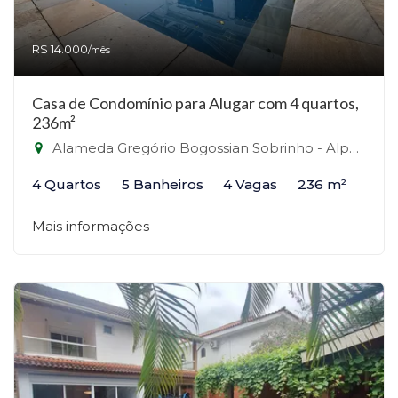
R$ 14.000
/mês
Casa de Condomínio para Alugar com 4 quartos,
236m²
Alameda Gregório Bogossian Sobrinho - Alphaville, Santana de Parnaíba-SP
4 Quartos
5 Banheiros
4 Vagas
236 m²
Mais informações