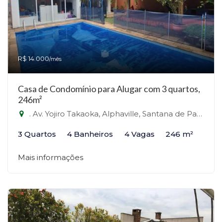
R$ 14.000
/mês
Casa de Condomínio para Alugar com 3 quartos,
246m²
. Av. Yojiro Takaoka, Alphaville, Santana de Parnaíba, SP - Alphaville, Santana de Parnaíba-SP
3 Quartos
4 Banheiros
4 Vagas
246 m²
Mais informações