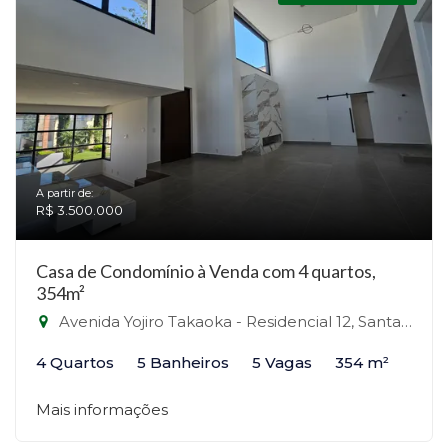
A partir de:
R$ 3.500.000
Casa de Condomínio à Venda com 4 quartos,
354m²
Avenida Yojiro Takaoka - Residencial 12, Santana de Parnaíba-SP
4 Quartos
5 Banheiros
5 Vagas
354 m²
Mais informações