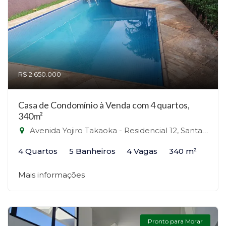
R$ 2.650.000
Casa de Condomínio à Venda com 4 quartos,
340m²
Avenida Yojiro Takaoka - Residencial 12, Santana de Parnaíba-SP
4 Quartos
5 Banheiros
4 Vagas
340 m²
Mais informações
Pronto para Morar