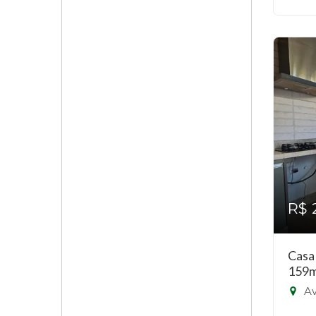
R$ 
Casa
159m
Ave