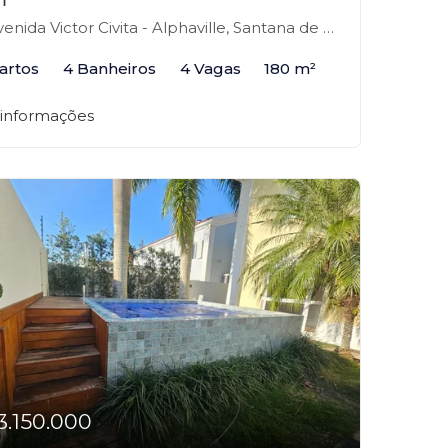
nida Victor Civita - Alphaville, Santana de Parnaíba-SP
artos
4 Banheiros
4 Vagas
180 m²
 informações
3.150.000