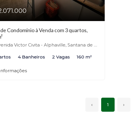
2.071.000
 de Condomínio à Venda com 3 quartos,
²
nida Victor Civita - Alphaville, Santana de Parnaíba-SP
artos
4 Banheiros
2 Vagas
160 m²
 informações
‹
1
›