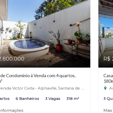
2.600.000
R$ 
 de Condomínio à Venda com 4 quartos,
Casa
²
180
nida Victor Civita - Alphaville, Santana de Parnaíba-SP
Ave
artos
6 Banheiros
3 Vagas
318 m²
3 Qu
 informações
Mais