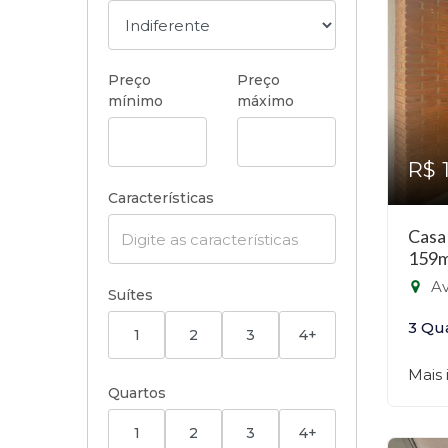
Preço
Preço
mínimo
máximo
R$ 
Características
Casa
159m
Ave
Suítes
3 Qu
1
2
3
4+
Mais
Quartos
1
2
3
4+