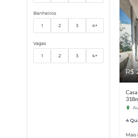
Banheiros
1
2
3
4+
Vagas
1
2
3
4+
R$ 
Casa
318m
Ave
4 Qu
Mais