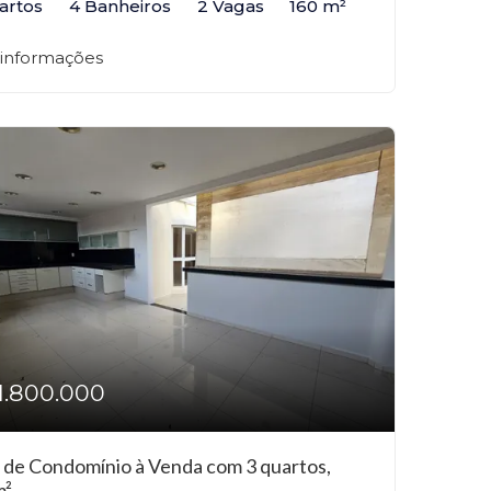
artos
4 Banheiros
2 Vagas
160 m²
 informações
1.800.000
 de Condomínio à Venda com 3 quartos,
m²