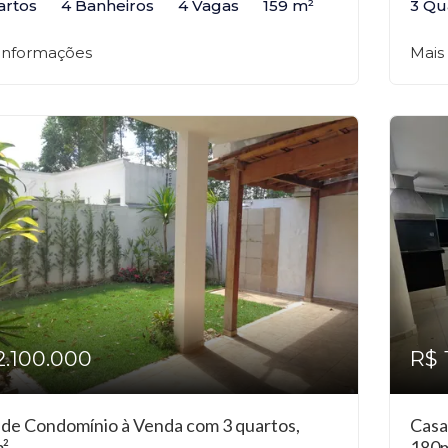
artos
4 Banheiros
4 Vagas
159 m²
3 Qu
 informações
Mais
2.100.000
R$ 
 de Condomínio à Venda com 3 quartos,
Casa
²
180