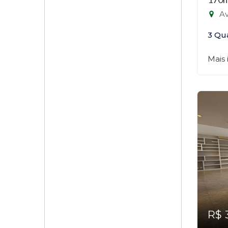
Ave
3 Qu
Mais
R$ 