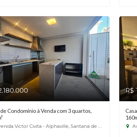
2.180.000
R$ 
 de Condomínio à Venda com 3 quartos,
Casa
²
160
nida Victor Civita - Alphaville, Santana de Parnaíba-SP
Ave