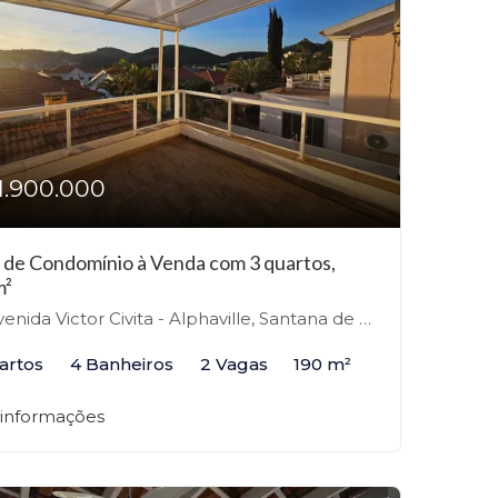
1.900.000
 de Condomínio à Venda com 3 quartos,
m²
nida Victor Civita - Alphaville, Santana de Parnaíba-SP
artos
4 Banheiros
2 Vagas
190 m²
 informações