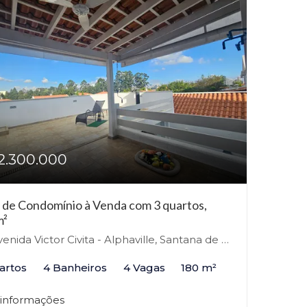
2.300.000
 de Condomínio à Venda com 3 quartos,
m²
nida Victor Civita - Alphaville, Santana de Parnaíba-SP
artos
4 Banheiros
4 Vagas
180 m²
 informações