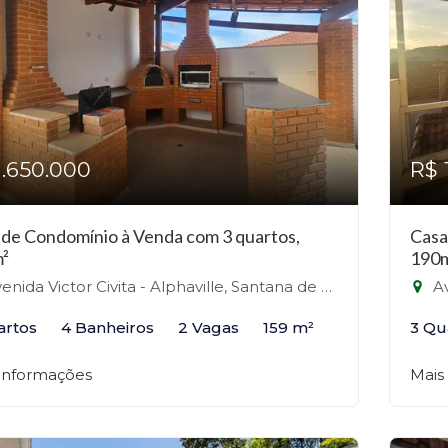
1.650.000
R$ 
 de Condomínio à Venda com 3 quartos,
Casa
²
190
nida Victor Civita - Alphaville, Santana de Parnaíba-SP
Ave
artos
4 Banheiros
2 Vagas
159 m²
3 Qu
 informações
Mais