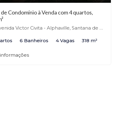
 de Condomínio à Venda com 4 quartos,
m²
nida Victor Civita - Alphaville, Santana de Parnaíba-SP
artos
6 Banheiros
4 Vagas
318 m²
 informações