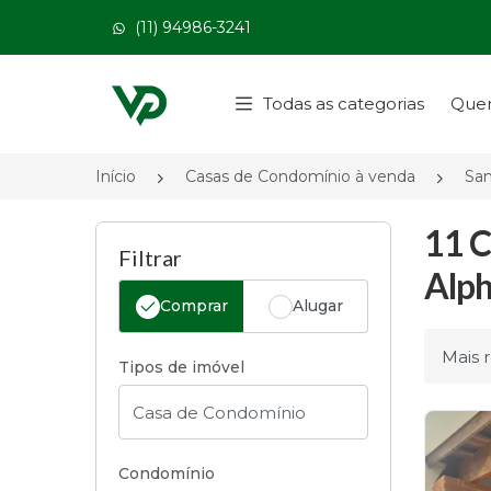
(11) 94986-3241
Página inicial
Todas as categorias
Que
Início
Casas de Condomínio à venda
San
11 C
Filtrar
Alph
Comprar
Alugar
Ordena
Tipos de imóvel
Condomínio