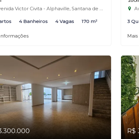
nida Victor Civita - Alphaville, Santana de Parnaíba-SP
Ave
artos
4 Banheiros
4 Vagas
170 m²
3 Qu
 informações
Mais
3.300.000
R$ 