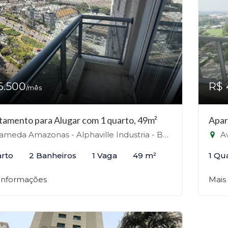
6.500
R$ 
/mês
tamento para Alugar com 1 quarto, 49m²
Apar
eda Amazonas - Alphaville Industria - Barueri - Alphaville, Barueri-SP
Av
arto
2 Banheiros
1 Vaga
49 m²
1 Qu
 informações
Mais