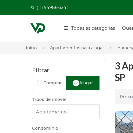
(11) 94986-3241
Página inicial
Todas as categorias
Que
Início
Apartamentos para alugar
Barueri
3 Ap
Filtrar
SP
Comprar
Alugar
Ordena
Tipos de imóvel
Condomínio