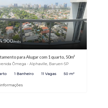
4.900
/mês
tamento para Alugar com 1 quarto, 50m²
enida Ômega - Alphaville, Barueri-SP
arto
1 Banheiro
11 Vagas
50 m²
 informações