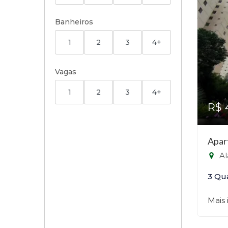
Banheiros
1
2
3
4+
Vagas
1
2
3
4+
R$ 
Apar
Al
3 Qu
Mais