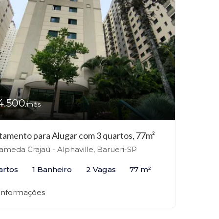
4.500
/mês
tamento para Alugar com 3 quartos, 77m²
ameda Grajaú - Alphaville, Barueri-SP
artos
1 Banheiro
2 Vagas
77 m²
 informações