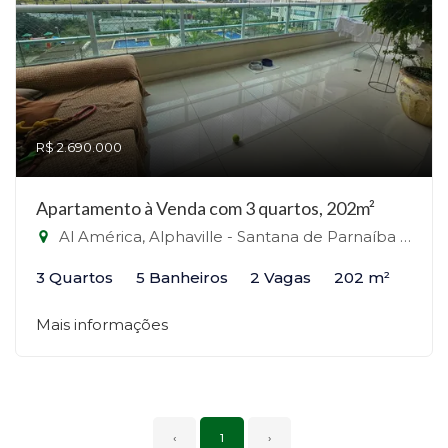
R$ 2.690.000
Apartamento à Venda com 3 quartos, 202m²
Al América, Alphaville - Santana de Parnaíba - - Alphaville, Santana de Parnaíba-SP
3 Quartos
5 Banheiros
2 Vagas
202 m²
Mais informações
‹
1
›