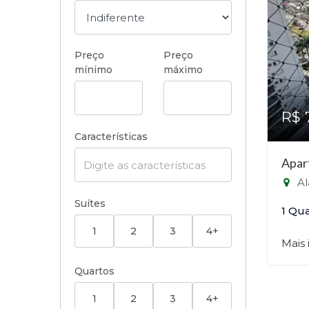
Preço
Preço
mínimo
máximo
R$ 
Características
Apar
Alam
Suítes
1 Qu
1
2
3
4+
Mais
Quartos
1
2
3
4+