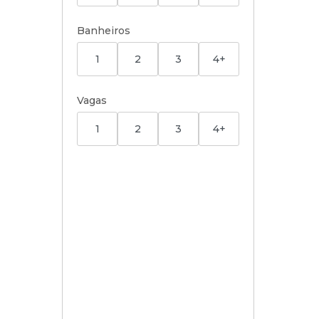
Banheiros
1
2
3
4+
Vagas
1
2
3
4+