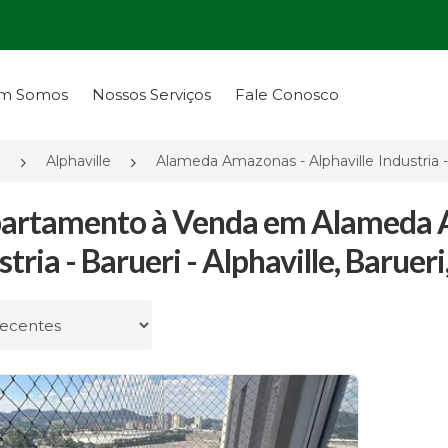
m Somos
Nossos Serviços
Fale Conosco
P
Alphaville
Alameda Amazonas - Alphaville Industria -
artamento à Venda em Alameda A
stria - Barueri - Alphaville, Barueri
r por