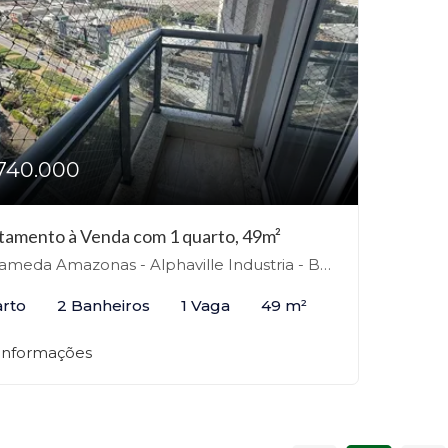
740.000
tamento à Venda com 1 quarto, 49m²
eda Amazonas - Alphaville Industria - Barueri - Alphaville, Barueri-SP
arto
2 Banheiros
1 Vaga
49 m²
 informações