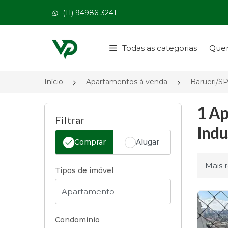
(11) 94986-3241
Página inicial
Todas as categorias
Que
Início
Apartamentos à venda
Barueri/S
1 Ap
Filtrar
Indu
Comprar
Alugar
Ordena
Tipos de imóvel
Condomínio