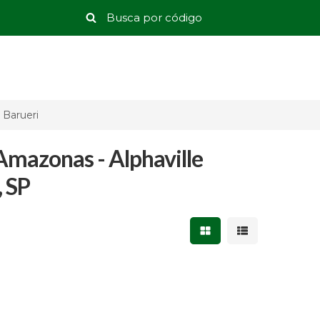
 Barueri
mazonas - Alphaville
, SP
Mostrar resultados 
Mostrar result